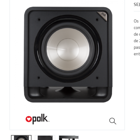
SE
Os 
com
de 
de 
pas
ent